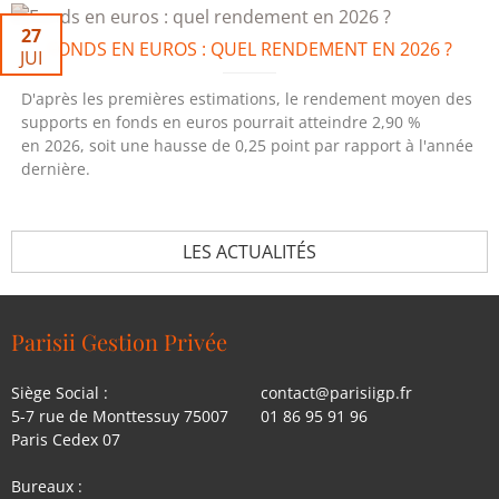
27
FONDS EN EUROS : QUEL RENDEMENT EN 2026 ?
JUI
D'après les premières estimations, le rendement moyen des
supports en fonds en euros pourrait atteindre 2,90 %
en 2026, soit une hausse de 0,25 point par rapport à l'année
dernière.
LES ACTUALITÉS
Parisii Gestion Privée
Siège Social :
contact@parisiigp.fr
5-7 rue de Monttessuy 75007
01 86 95 91 96
Paris Cedex 07
Bureaux :