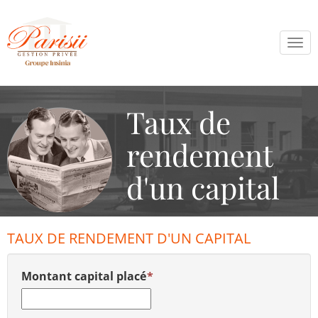
Tog
navi
Taux de
rendement
d'un capital
TAUX DE RENDEMENT D'UN CAPITAL
Montant capital placé