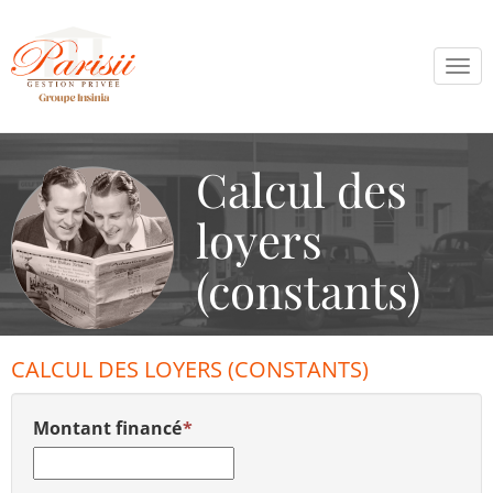
Tog
navi
Calcul des
loyers
(constants)
CALCUL DES LOYERS (CONSTANTS)
Montant financé