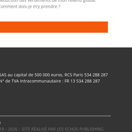
déduction des versements de mon revenu global.
Comment dois-je m'y prendre ?
SAS au capital de 500 000 euros, RCS Paris 534 288 287
N° de TVA Intracommunautaire : FR 13 534 288 287
D
18 - 2026
SITE RÉALISÉ PAR LES ECHOS PUBLISHING