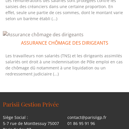
Les rémunérations des salariés sont protégées contre les
saisies des créanciers dans une certaine proportion. En
effet, seule une partie de ces sommes, dont le montant varie
selon un barème établi (...)
ASSURANCE CHÔMAGE DES DIRIGEANTS
Les travailleurs non salariés (TNS) et les dirigeants assimilés
salariés ont droit à une indemnisation de Pôle emploi en cas
de chômage dû notamment à une liquidation ou un
redressement judiciaire (...)
Parisii Gestion Privée
Siège Social :
contact@parisiigp.fr
5-7 rue de Monttessuy 75007
01 86 95 91 96